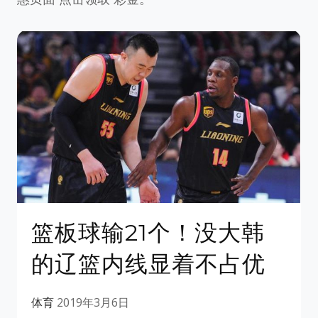
篮板球输21个！没大韩
的辽篮内线显着不占优
体育
2019年3月6日