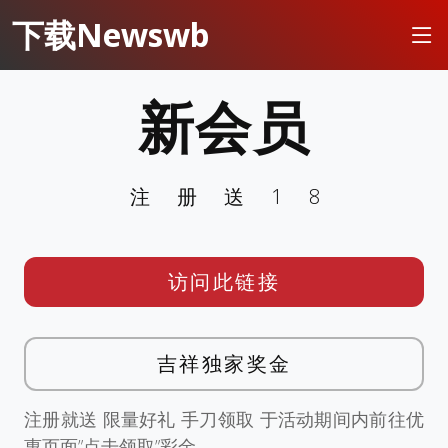
下载Newswb
新会员
注册送18
访问此链接
吉祥独家奖金
注册就送 限量好礼 手刀领取 于活动期间内前往优
惠页面”点击领取”彩金。