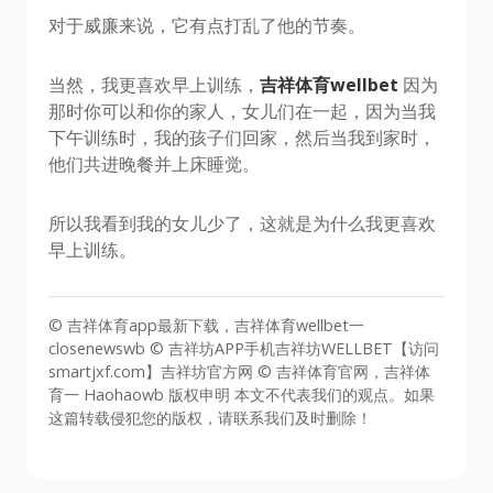
对于威廉来说，它有点打乱了他的节奏。
当然，我更喜欢早上训练，
吉祥体育wellbet
因为
那时你可以和你的家人，女儿们在一起，因为当我
下午训练时，我的孩子们回家，然后当我到家时，
他们共进晚餐并上床睡觉。
所以我看到我的女儿少了，这就是为什么我更喜欢
早上训练。
© 吉祥体育app最新下载，吉祥体育wellbet一
closenewswb © 吉祥坊APP手机吉祥坊WELLBET【访问
smartjxf.com】吉祥坊官方网 © 吉祥体育官网，吉祥体
育一 Haohaowb 版权申明 本文不代表我们的观点。如果
这篇转载侵犯您的版权，请联系我们及时删除！