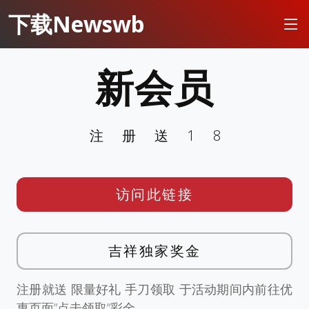
下载Newswb
新会员
注册送18
访问此链接
吉祥独家奖金
注册就送 限量好礼 手刀领取 于活动期间内前往优
惠页面”点击领取”彩金。