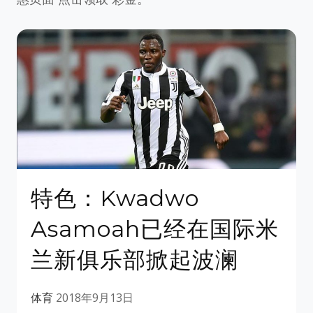
特色：Kwadwo
Asamoah已经在国际米
兰新俱乐部掀起波澜
体育
2018年9月13日