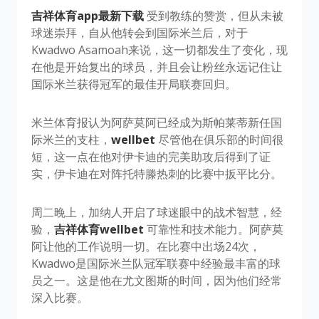
吉祥体育app最新下载
受到教练的赞赏，但从未被
球迷崇拜，自从他转会到国际米兰后，对于
Kwadwo Asamoah来说，这一切都发生了变化，现
在他是开始复出的球员，并且会让粉丝永远记住让
国际米兰获得冠军的最佳开局联赛回归。
米兰体育报认为阿萨莫阿已经成为斯帕莱蒂新任国
际米兰的支柱，
wellbet
尽管他在俱乐部的时间很
短，这一点在他对伊卡迪的完美助攻后得到了证
实，伊卡迪在对阵托特滕热刺的比赛中扳平比分。
周二晚上，加纳人开启了球迷眼中的战术智慧，经
验，
吉祥体育wellbet
可靠性和技术能力。阿萨莫
阿让他的工作说明一切。在比赛中出场24次，
Kwadwo是国际米兰队冠军联赛中经验最丰富的球
员之一。这是他在尤文图斯的时间，因为他们经常
深入比赛。