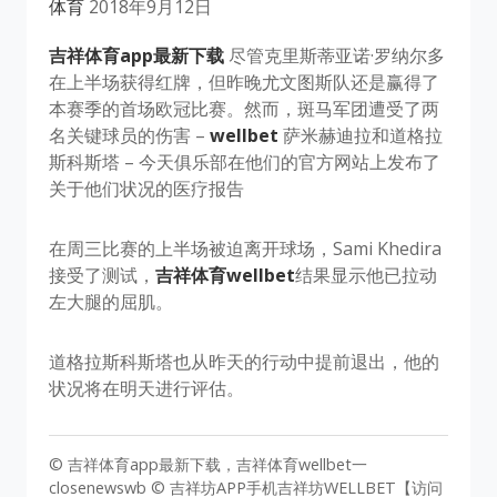
体育
2018年9月12日
吉祥体育app最新下载
尽管克里斯蒂亚诺·罗纳尔多
在上半场获得红牌，但昨晚尤文图斯队还是赢得了
本赛季的首场欧冠比赛。然而，斑马军团遭受了两
名关键球员的伤害 –
wellbet
萨米赫迪拉和道格拉
斯科斯塔 – 今天俱乐部在他们的官方网站上发布了
关于他们状况的医疗报告
在周三比赛的上半场被迫离开球场，Sami Khedira
接受了测试，
吉祥体育wellbet
结果显示他已拉动
左大腿的屈肌。
道格拉斯科斯塔也从昨天的行动中提前退出，他的
状况将在明天进行评估。
© 吉祥体育app最新下载，吉祥体育wellbet一
closenewswb © 吉祥坊APP手机吉祥坊WELLBET【访问