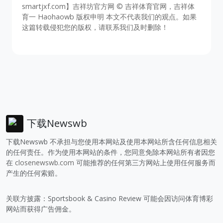
smartjxf.com】吉祥坊官方网 © 吉祥体育官网，吉祥体
育一 Haohaowb 版权申明 本文不代表我们的观点。如果
这篇转载侵犯您的版权，请联系我们及时删除！
下载Newswb
下载Newswb 不承担与您使用本网站及使用本网站所含任何信息相关
的任何责任。作为使用本网站的条件，您同意免除本网站所有者因您
在
closenewswb.com
可能推荐的任何第三方网站上使用任何服务而
产生的任何索赔。
关联方披露：Sportsbook & Casino Review 可能会因访问体育博彩
网站而获得广告佣金。