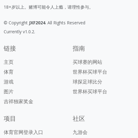
18+岁以上。赌博可能令人上瘾，请理性参与。
© Copyright
JXF2024
. All Rights Reserved
Currently v1.0.2.
链接
指南
主页
买球赛的网站
体育
世界杯买球平台
游戏
球探足球比分
图片
世界杯买球平台
吉祥独家奖金
项目
社区
体育官网登录入口
九游会