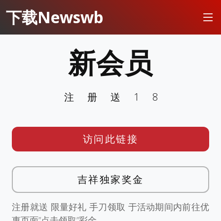
下载Newswb
新会员
注册送18
访问此链接
吉祥独家奖金
注册就送 限量好礼 手刀领取 于活动期间内前往优
惠页面”点击领取”彩金。