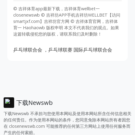
© 吉祥体育app最新下载，吉祥体育wellbet一
closenewswb © 吉祥坊APP手机吉祥坊WELLBET【访问
smartjxf.com】吉祥坊官方网 © 吉祥体育官网，吉祥体
育一 Haohaowb 版权申明 本文不代表我们的观点。如果
这篇转载侵犯您的版权，请联系我们及时删除！
乒乓球联合会 ，乒乓球联赛
国际乒乓球联合会
下载Newswb
下载Newswb 不承担与您使用本网站及使用本网站所含任何信息相关
的任何责任。作为使用本网站的条件，您同意免除本网站所有者因您
在
closenewswb.com
可能推荐的任何第三方网站上使用任何服务而
产生的任何索赔。