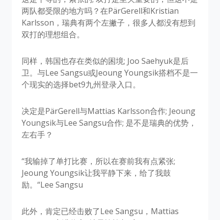
两队都受限的地方吗？在PärGerell和Kristian
Karlsson，瑞典有两个左撇子，很多人都没有想到
双打的理想组合。
同样，韩国也存在类似的困境; Joo Saehyuk是后
卫。与Lee Sangsu或Jeoung Youngsik搭档不是一
个现实的选择bet9九州登录入口。
决定是PärGerell与Mattias Karlsson合作; Jeoung
Youngsik与Lee Sangsu合作; 是不是瑞典的优势，
左右手？
“我输掉了单打比赛，所以在赛前我有点紧张;
Jeoung Youngsik让我平静下来，给了我鼓
励。“Lee Sangsu
此外，肯定已经击败了Lee Sangsu，Mattias