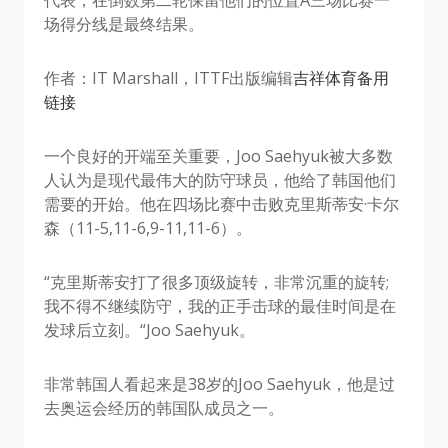
代表，在倒数第二轮保留他们的位置A三场比赛一
场得分线是最终结果。
作者：IT Marshall，ITTF出版编辑
吉祥体育备用
链接
一个良好的开端至关重要，Joo Saehyuk被大多数
人认为是现代最伟大的防守球员，他给了韩国他们
需要的开始。他在四场比赛中击败克里斯蒂安·卡尔
森（11-5,11-6,9-11,11-6）。
“克里斯蒂安打了很多顶级旋转，非常沉重的旋转;
我不得不继续防守，我的正手击球的最佳时间是在
发球后立刻。“Joo Saehyuk。
非常韩国人看起来是38岁的Joo Saehyuk，他是过
去奥运会经历的韩国队成员之一。