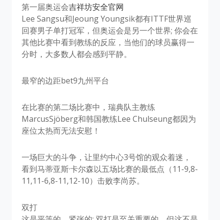
第一届奥运会
吉祥坊安全官网
Lee Sangsu和Jeoung Youngsik都有ITTF世界巡
回赛男子单打冠军，但奥运会是另一个世界; 你会在
其他比赛中看到教练的反应，当他们的球员赢得一
分时，大多数人都会感到平静。
最窄的边距bet9九州平台
在比赛的第二场比赛中，瑞典队主教练
MarcusSjöberg和韩国教练Lee Chulseung都因为
座位太热而无法安慰！
一场巨大的斗争，让里约中心3号馆的观众着迷，
看到马蒂亚斯·卡尔森以五场比赛的最低点（11-9,8-
11,11-6,8-11,12-10）击败李尚苏。
双打
这是平等的，紧张的; 双打是至关重要的，但这不是