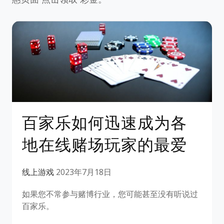
百家乐如何迅速成为各
地在线赌场玩家的最爱
线上游戏
2023年7月18日
如果您不常参与赌博行业，您可能甚至没有听说过
百家乐。