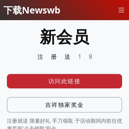
下载Newswb
新会员
注册送18
访问此链接
吉祥独家奖金
注册就送 限量好礼 手刀领取 于活动期间内前往优
惠页面”点击领取”彩金。