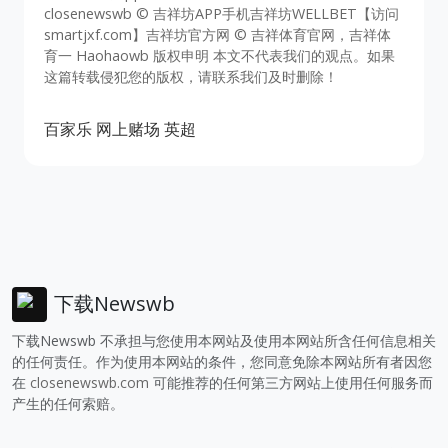
closenewswb © 吉祥坊APP手机吉祥坊WELLBET【访问
smartjxf.com】吉祥坊官方网 © 吉祥体育官网，吉祥体
育一 Haohaowb 版权申明 本文不代表我们的观点。如果
这篇转载侵犯您的版权，请联系我们及时删除！
百家乐
网上赌场
英超
下载Newswb
下载Newswb 不承担与您使用本网站及使用本网站所含任何信息相关
的任何责任。作为使用本网站的条件，您同意免除本网站所有者因您
在
closenewswb.com
可能推荐的任何第三方网站上使用任何服务而
产生的任何索赔。