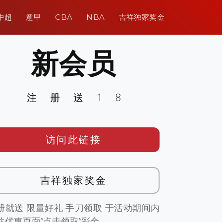
中超
意甲
CBA
NBA
吉祥独家奖金
新会员
注册送18
访问此链接
吉祥独家奖金
册就送 限量好礼 手刀领取 于活动期间内
往优惠页面”点击领取”彩金。