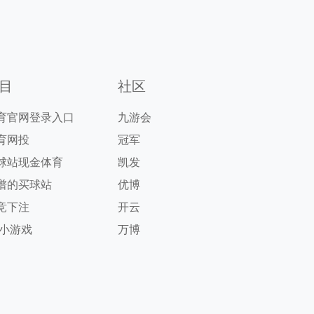
目
社区
育官网登录入口
九游会
育网投
冠军
球站现金体育
凯发
谱的买球站
优博
竞下注
开云
g小游戏
万博