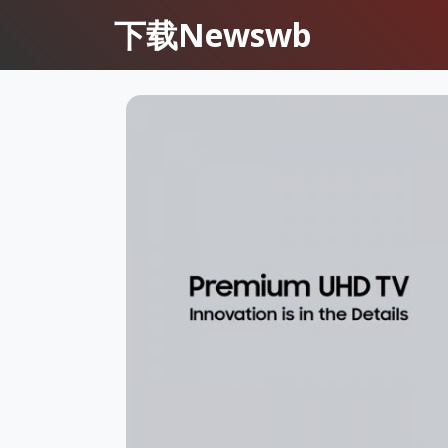
下载Newswb