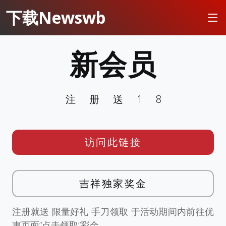
下载Newswb
新会员
注册送18
访问此链接
吉祥独家奖金
注册就送 限量好礼 手刀领取 于活动期间内前往优
惠页面”点击领取”彩金。