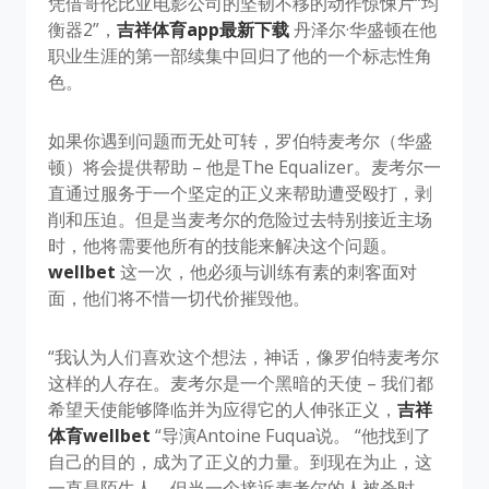
凭借哥伦比亚电影公司的坚韧不移的动作惊悚片“均
衡器2”，
吉祥体育app最新下载
丹泽尔·华盛顿在他
职业生涯的第一部续集中回归了他的一个标志性角
色。
如果你遇到问题而无处可转，罗伯特麦考尔（华盛
顿）将会提供帮助 – 他是The Equalizer。麦考尔一
直通过服务于一个坚定的正义来帮助遭受殴打，剥
削和压迫。但是当麦考尔的危险过去特别接近主场
时，他将需要他所有的技能来解决这个问题。
wellbet
这一次，他必须与训练有素的刺客面对
面，他们将不惜一切代价摧毁他。
“我认为人们喜欢这个想法，神话，像罗伯特麦考尔
这样的人存在。麦考尔是一个黑暗的天使 – 我们都
希望天使能够降临并为应得它的人伸张正义，
吉祥
体育wellbet
“导演Antoine Fuqua说。 “他找到了
自己的目的，成为了正义的力量。到现在为止，这
一直是陌生人。但当一个接近麦考尔的人被杀时，