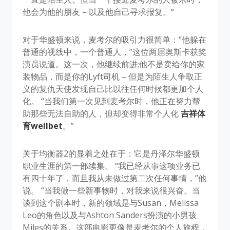
他会为他的朋友 – 以及他自己寻求报复。“
对于华盛顿来说，麦考尔的吸引力很简单：“他躲在
普通的视线中，一个普通人，”这位两届奥斯卡获奖
演员说道。这一次，他继续前进;他不是卖给你的家
装物品，而是你的Lyft司机 – 但是为陌生人争取正
义的复仇天使发现自己比以往任何时候都更加个人
化。 “当我们第一次见到麦考尔时，他正在努力帮
助那些无法自助的人，但却变得非常个人化
吉祥体
育wellbet
。”
关于均衡器2的显着之处在于：它是丹泽尔华盛顿
职业生涯的第一部续集。 “我已经从事这项业务已
有四十年了，而且我从未做过第二次任何事情，”他
说。 “当我做一些新事物时，对我来说很兴奋。当
谈到这个剧本时，新的领域是与Susan，Melissa
Leo的角色以及与Ashton Sanders扮演的小男孩
Miles的关系。这部电影更像是麦考尔的个人旅程，