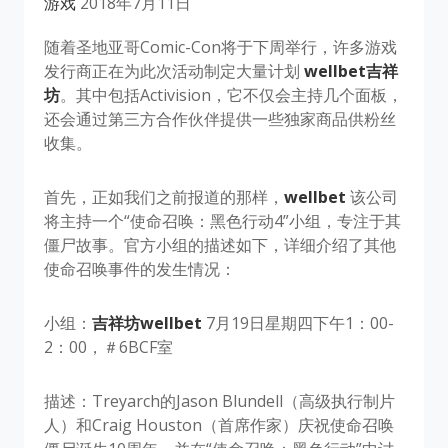
游戏
2018年7月11日
随着圣地亚哥Comic-Con将于下周举行，许多游戏
发行商正在为此次活动制定大量计划
wellbet吉祥
坊
。其中包括Activision，它不仅会主持几个面板，
还会通过第三方合作伙伴提供一些独家商品供粉丝
收集。
首先，正如我们之前报道的那样，
wellbet
该公司
将主持一个“使命召唤：黑色行动4”小组，专注于其
僵尸故事。官方小组的描述如下，详细介绍了其他
使命召唤事件的发生情况：
小组：
吉祥坊wellbet
7月19日星期四下午1：00-
2：00，＃6BCF室
描述：Treyarch的Jason Blundell（高级执行制片
人）和Craig Houston（首席作家）庆祝使命召唤