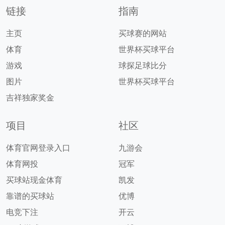
链接
指南
主页
买球赛的网站
体育
世界杯买球平台
游戏
球探足球比分
图片
世界杯买球平台
吉祥独家奖金
项目
社区
体育官网登录入口
九游会
体育网投
冠军
买球站现金体育
凯发
靠谱的买球站
优博
电竞下注
开云