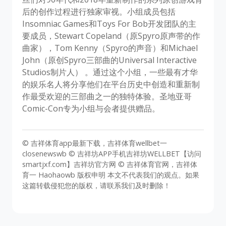
后的创作过程进行独家审视。小组成员包括
Insomniac Games和Toys For Bob开发团队的主
要成员，Stewart Copeland（原Spyro原声带的作
曲家），Tom Kenny（Spyro的声音）和Michael
John（原创Spyro三部曲的Universal Interactive
Studios制片人） 。通过这个小组，一些最有才华
的娱乐名人将分享他们在平台历史中创造和重新制
作最受欢迎的三部曲之一的独特体验。圣地亚哥
Comic-Con专为小组与会者提供赠品。
© 吉祥体育app最新下载，吉祥体育wellbet一
closenewswb © 吉祥坊APP手机吉祥坊WELLBET【访问
smartjxf.com】吉祥坊官方网 © 吉祥体育官网，吉祥体
育一 Haohaowb 版权申明 本文不代表我们的观点。如果
这篇转载侵犯您的版权，请联系我们及时删除！