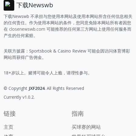
下载Newswb
下载Newswb 不承担与您使用本网站及使用本网站所含任何信息相关
的任何责任。作为使用本网站的条件，您同意免除本网站所有者因您
在
closenewswb.com
可能推荐的任何第三方网站上使用任何服务而
产生的任何索赔。
关联方披露：Sportsbook & Casino Review 可能会因访问体育博彩
网站而获得广告佣金。
18+岁以上。赌博可能令人上瘾，请理性参与。
© Copyright
JXF2024
. All Rights Reserved
Currently v1.0.2.
链接
指南
主页
买球赛的网站