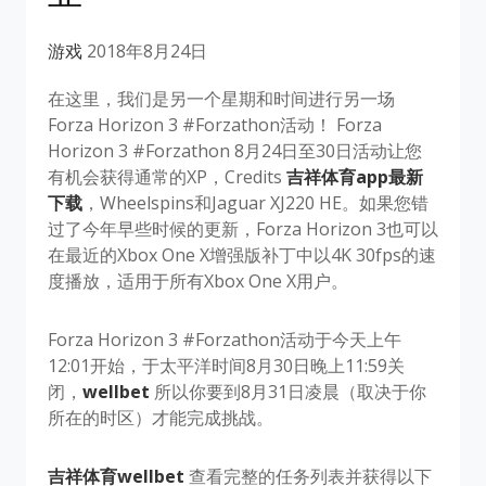
游戏
2018年8月24日
在这里，我们是另一个星期和时间进行另一场
Forza Horizo​​n 3 #Forzath​​on活动！ Forza
Horizo​​n 3 #Forzath​​on 8月24日至30日活动让您
有机会获得通常的XP，Credits
吉祥体育app最新
下载
，Wheelspins和Jaguar XJ220 HE。如果您错
过了今年早些时候的更新，Forza Horizo​​n 3也可以
在最近的Xbox One X增强版补丁中以4K 30fps的速
度播放，适用于所有Xbox One X用户。
Forza Horizo​​n 3 #Forzath​​on活动于今天上午
12:01开始，于太平洋时间8月30日晚上11:59关
闭，
wellbet
所以你要到8月31日凌晨（取决于你
所在的时区）才能完成挑战。
吉祥体育wellbet
查看完整的任务列表并获得以下