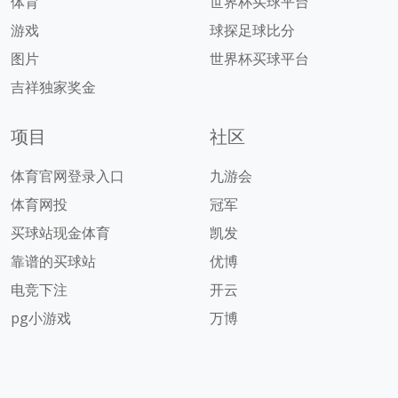
体育
世界杯买球平台
游戏
球探足球比分
图片
世界杯买球平台
吉祥独家奖金
项目
社区
体育官网登录入口
九游会
体育网投
冠军
买球站现金体育
凯发
靠谱的买球站
优博
电竞下注
开云
pg小游戏
万博