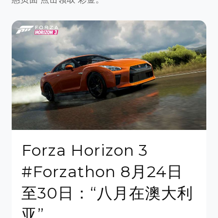
Forza Horizon 3
#Forzathon 8月24日
至30日：“八月在澳大利
亚”