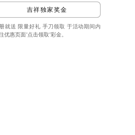
吉祥独家奖金
册就送 限量好礼 手刀领取 于活动期间内
往优惠页面”点击领取”彩金。