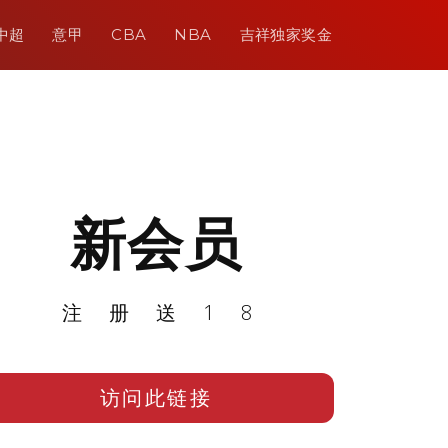
中超
意甲
CBA
NBA
吉祥独家奖金
新会员
注册送18
访问此链接