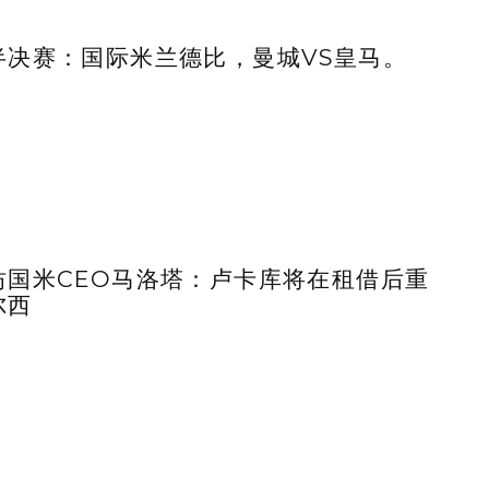
半决赛：国际米兰德比，曼城VS皇马。
坊国米CEO马洛塔：卢卡库将在租借后重
尔西