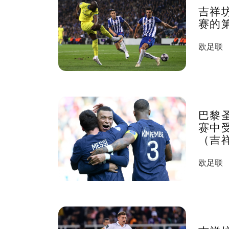
吉祥
赛的
欧足联
巴黎
赛中
（吉
欧足联