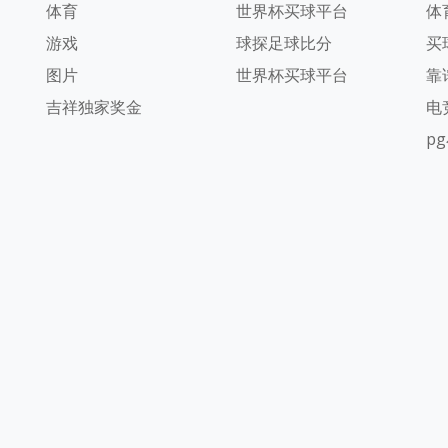
体育
世界杯买球平台
体
游戏
球探足球比分
买
图片
世界杯买球平台
靠
吉祥独家奖金
电
p