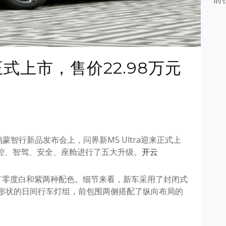
a正式上市，售价22.98万元
鸿蒙智行新品发布会上，问界新M5 Ultra迎来正式上
驾控、智驾、安全、座舱进行了五大升级。
开云
了零度白和紫两种配色。细节来看，新车采用了封闭式
形状的日间行车灯组，前包围两侧搭配了纵向布局的