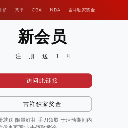
中超
意甲
CBA
NBA
吉祥独家奖金
新会员
注册送18
访问此链接
吉祥独家奖金
册就送 限量好礼 手刀领取 于活动期间内
往优惠页面”点击领取”彩金。