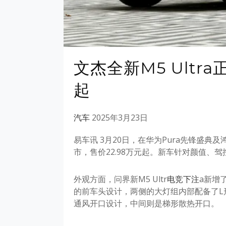
文杰全新M5 Ultr
起
汽车
2025年3月23日
易车讯 3月20日，在华为Pura先锋盛典及
市，售价22.98万元起。新车针对颜值、
外观方面，问界新M5 Ultr
电竞下注
a新增
的前车头设计，两侧的大灯组内部配备了L
通风开口设计，中间则是梯形散热开口。