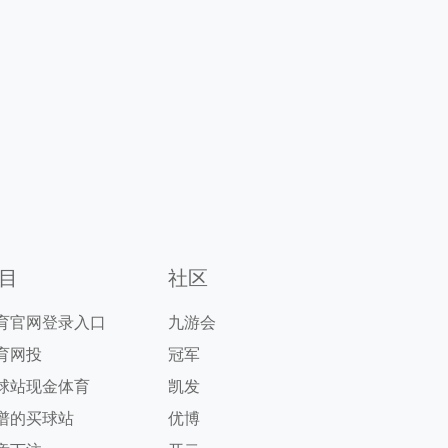
目
社区
育官网登录入口
九游会
育网投
冠军
球站现金体育
凯发
谱的买球站
优博