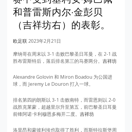
和普雷斯内尔·金彭贝
（吉祥坊右）的表彰。
欧足联
2023年2月21日
摩纳哥在周末以 3-1 击败巴黎圣日耳曼，在 2-1 战
胜布雷斯特后，落后排名第三的马赛两分。
吉祥坊
Alexandre Golovin 和 Miron Boadou 为公国进
球，而 Jeremy Le Douron 打入一球。
排名第四的朗斯以 3-1 击败南特，而雷恩则以 2-0
战胜克莱蒙，超越里尔升至第五，前巴黎圣日耳曼
前锋阿诺·卡利穆恩多梅开二度。
吉祥坊
洛里昂和蒙彼利埃也取得了胜利，而斯特拉斯堡周