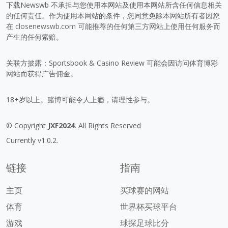
下载Newswb 不承担与您使用本网站及使用本网站所含任何信息相关
的任何责任。作为使用本网站的条件，您同意免除本网站所有者因您
在
closenewswb.com
可能推荐的任何第三方网站上使用任何服务而
产生的任何索赔。
关联方披露：Sportsbook & Casino Review 可能会因访问体育博彩
网站而获得广告佣金。
18+岁以上。赌博可能令人上瘾，请理性参与。
© Copyright
JXF2024
. All Rights Reserved
Currently v1.0.2.
链接
指南
主页
买球赛的网站
体育
世界杯买球平台
游戏
球探足球比分