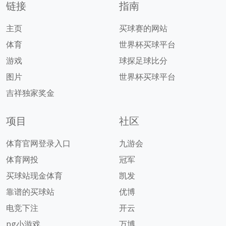
链接
指南
主页
买球赛的网站
体育
世界杯买球平台
游戏
球探足球比分
图片
世界杯买球平台
吉祥独家奖金
项目
社区
体育官网登录入口
九游会
体育网投
冠军
买球站现金体育
凯发
靠谱的买球站
优博
电竞下注
开云
pg小游戏
万博