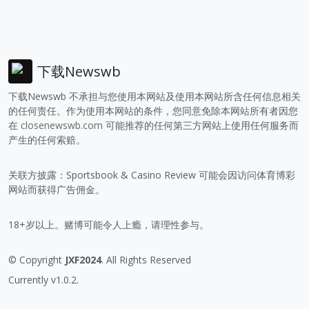
下载Newswb
下载Newswb 不承担与您使用本网站及使用本网站所含任何信息相关
的任何责任。作为使用本网站的条件，您同意免除本网站所有者因您
在
closenewswb.com
可能推荐的任何第三方网站上使用任何服务而
产生的任何索赔。
关联方披露：Sportsbook & Casino Review 可能会因访问体育博彩
网站而获得广告佣金。
18+岁以上。赌博可能令人上瘾，请理性参与。
© Copyright
JXF2024
. All Rights Reserved
Currently v1.0.2.