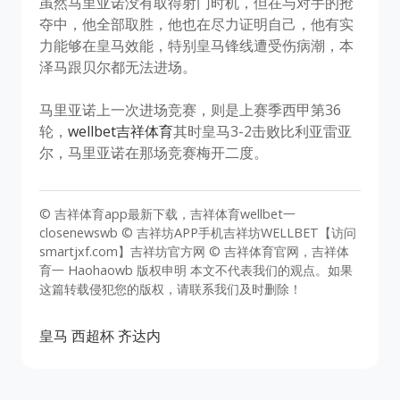
虽然马里亚诺没有取得射门时机，但在与对手的抢
夺中，他全部取胜，他也在尽力证明自己，他有实
力能够在皇马效能，特别皇马锋线遭受伤病潮，本
泽马跟贝尔都无法进场。
马里亚诺上一次进场竞赛，则是上赛季西甲第36
轮，
wellbet吉祥体育
其时皇马3-2击败比利亚雷亚
尔，马里亚诺在那场竞赛梅开二度。
© 吉祥体育app最新下载，吉祥体育wellbet一
closenewswb © 吉祥坊APP手机吉祥坊WELLBET【访问
smartjxf.com】吉祥坊官方网 © 吉祥体育官网，吉祥体
育一 Haohaowb 版权申明 本文不代表我们的观点。如果
这篇转载侵犯您的版权，请联系我们及时删除！
皇马
西超杯
齐达内