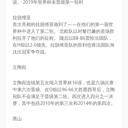
误。 2019年世界杯未晋级第一轮时
拉脱维亚
首次亮相的拉脱维亚做到了——在他们的第一届世
界杯中进入了第二轮。 北欧队以对黎巴嫩的首场胜
利拉开了他们的征程。 随后以88-86震惊法国队，
在H组以2-0领先。拉脱维亚队的胜利也将法国队淘
汰出冠军争夺战。
立陶宛
立陶宛连续第五次闯入世界杯16强，也是六场比赛
中第六次晋级。在D组以96-66大胜墨西哥后，立陶
宛队不会满足于晋级第二轮。四次进入四分之一决
赛，其中包括2010年的第三次和2014年的第四次。
黑山