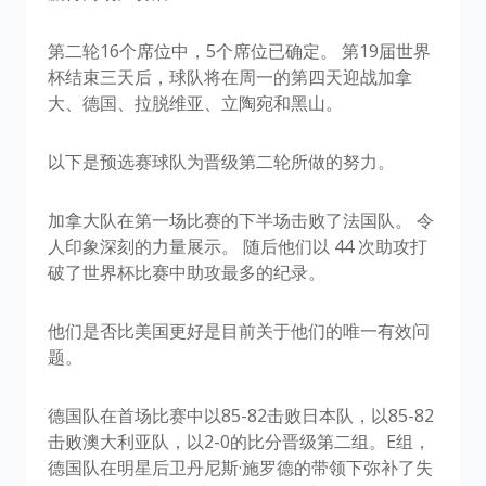
第二轮16个席位中，5个席位已确定。 第19届世界
杯结束三天后，球队将在周一的第四天迎战加拿
大、德国、拉脱维亚、立陶宛和黑山。
以下是预选赛球队为晋级第二轮所做的努力。
加拿大队在第一场比赛的下半场击败了法国队。 令
人印象深刻的力量展示。 随后他们以 44 次助攻打
破了世界杯比赛中助攻最多的纪录。
他们是否比美国更好是目前关于他们的唯一有效问
题。
德国队在首场比赛中以85-82击败日本队，以85-82
击败澳大利亚队，以2-0的比分晋级第二组。E组，​​
德国队在明星后卫丹尼斯·施罗德的带领下弥补了失