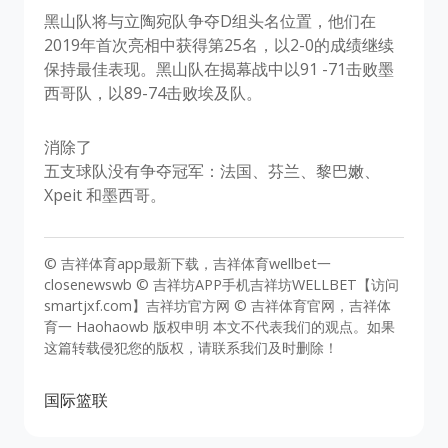
黑山队将与立陶宛队争夺D组头名位置，他们在
2019年首次亮相中获得第25名，以2-0的成绩继续
保持最佳表现。黑山队在揭幕战中以91 -71击败墨
西哥队，以89-74击败埃及队。
消除了
五支球队没有争夺冠军：法国、芬兰、黎巴嫩、
Xpeit 和墨西哥。
© 吉祥体育app最新下载，吉祥体育wellbet一
closenewswb © 吉祥坊APP手机吉祥坊WELLBET【访问
smartjxf.com】吉祥坊官方网 © 吉祥体育官网，吉祥体
育一 Haohaowb 版权申明 本文不代表我们的观点。如果
这篇转载侵犯您的版权，请联系我们及时删除！
国际篮联