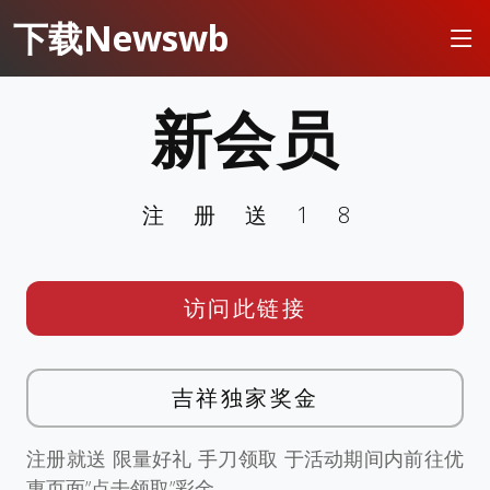
下载Newswb
新会员
注册送18
访问此链接
吉祥独家奖金
注册就送 限量好礼 手刀领取 于活动期间内前往优
惠页面”点击领取”彩金。